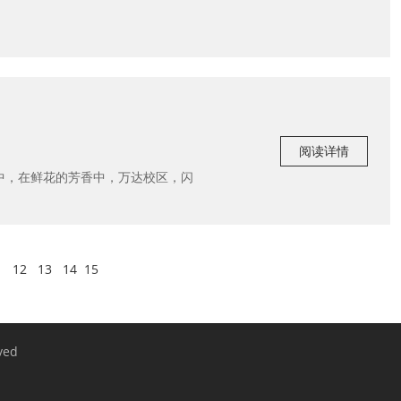
阅读详情
盼中，在鲜花的芳香中，万达校区，闪
1
12
13
14
15
ved