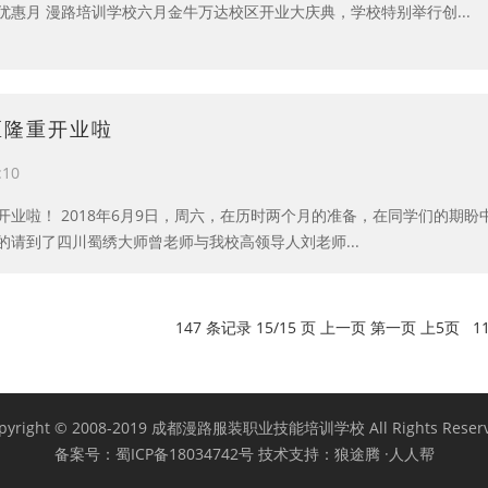
优惠月 漫路培训学校六月金牛万达校区开业大庆典，学校特别举行创...
区隆重开业啦
:10
开业啦！ 2018年6月9日，周六，在历时两个月的准备，在同学们的期
的请到了四川蜀绣大师曾老师与我校高领导人刘老师...
147 条记录 15/15 页
上一页
第一页
上5页
1
pyright © 2008-2019 成都漫路服装职业技能培训学校 All Rights Reser
备案号：
蜀ICP备18034742号
技术支持：
狼途腾 ·人人帮